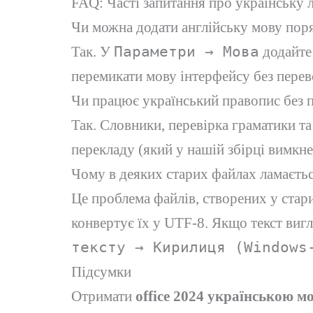
FAQ: Часті запитання про українську 
Чи можна додати англійську мову пор
Так. У
Параметри → Мова
додайт
перемикати мову інтерфейсу без перев
Чи працює український правопис без 
Так. Словники, перевірка граматики та
перекладу (який у нашій збірці вимкне
Чому в деяких старих файлах ламаєть
Це проблема файлів, створених у стар
конвертує їх у UTF-8. Якщо текст виг
тексту → Кирилиця (Windows
Підсумки
Отримати
office 2024 українською м