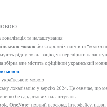
 мовою
 локалізація та налаштування
раїнською мовою
без сторонніх патчів та “колгосп
имують рідну локалізацію, як перевірити налаштув
 збірка вже містить офіційний український мовний
кою мовою
4 українською мовою
ську локалізацію у версію 2024. Це означає, що мен
мовою без додаткових налаштувань.
ook, OneNote:
повний переклад інтерфейсу, назви 