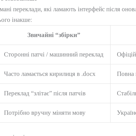
ламані переклади, які ламають інтерфейс після он
ього інакше:
Звичайні “збірки”
Сторонні патчі / машинний переклад
Офіцій
Часто ламається кирилиця в .docx
Повна 
Переклад “злітає” після патчів
Стабіл
Потрібно вручну міняти мову
Україн