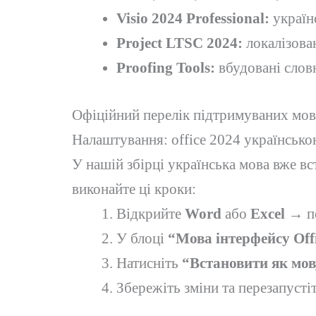
Visio 2024 Professional:
українс
Project LTSC 2024:
локалізован
Proofing Tools:
вбудовані словн
Офіційний перелік підтримуваних мов 
Налаштування: office 2024 українськ
У нашій збірці українська мова вже в
виконайте ці кроки:
Відкрийте
Word
або
Excel
→ пе
У блоці
“Мова інтерфейсу Off
Натисніть
“Встановити як мов
Збережіть зміни та перезапустіт