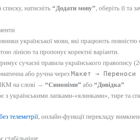
 списку, натисніть
“Додати мову”
, оберіть її та
менти
овники української мови, які працюють повністю
ою лінією та пропонує коректні варіанти.
римує сучасні правила українського правопису (2
матична або ручна через
Макет → Переноси
КМ на слові →
“Синоніми”
або
“Довідка”
є з українськими лапками-«ялинками», тире та с
без телеметрії
, онлайн-функції перекладу вимкнено
ює стабільніше