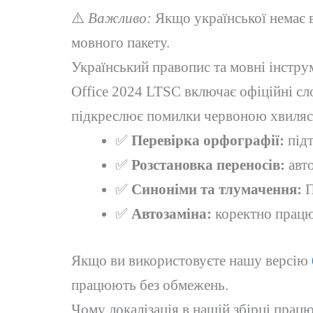
⚠️
Важливо:
Якщо української немає в
мовного пакету.
Український правопис та мовні інстру
Office 2024 LTSC включає офіційні сл
підкреслює помилки червоною хвиляст
✅
Перевірка орфографії:
підт
✅
Розстановка переносів:
авто
✅
Синоніми та тлумачення:
П
✅
Автозаміна:
коректно працю
Якщо ви використовуєте нашу версію
працюють без обмежень.
Чому локалізація в нашій збірці прац