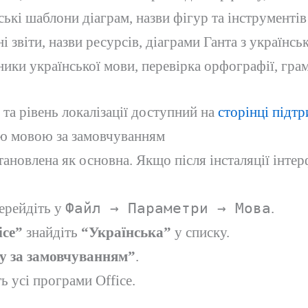
ькі шаблони діаграм, назви фігур та інструменті
і звіти, назви ресурсів, діаграми Ганта з українс
ики української мови, перевірка орфографії, грам
та рівень локалізації доступний на
сторінці підтр
ою мовою за замовчуванням
становлена як основна. Якщо після інсталяції інт
рейдіть у
Файл → Параметри → Мова
.
ice”
знайдіть
“Українська”
у списку.
у за замовчуванням”
.
ь усі програми Office.