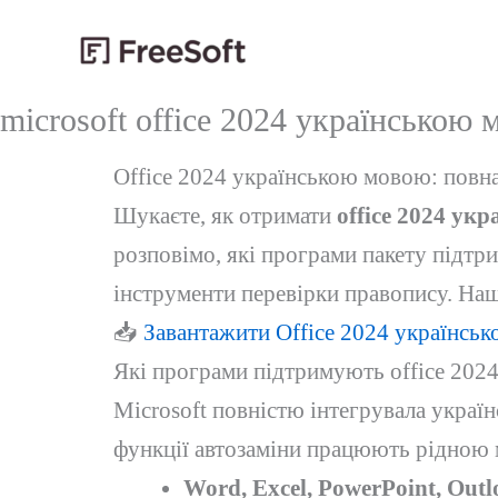
Перейти
до
вмісту
microsoft office 2024 українською
Office 2024 українською мовою: повна
Шукаєте, як отримати
office 2024 ук
розповімо, які програми пакету підтр
інструменти перевірки правопису. Наша
📥
Завантажити Office 2024 українсь
Які програми підтримують office 202
Microsoft повністю інтегрувала україн
функції автозаміни працюють рідною 
Word, Excel, PowerPoint, Outl